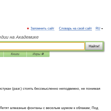
Запомнить сайт
Словарь на свой сайт
RU
едии на Академике
Найти!
Книги
Игры ⚽
стукан (разг.) стоять бессмысленно неподвижно, не понимая
Летят алмазные фонтаны с веселым шумом к облакам; Под