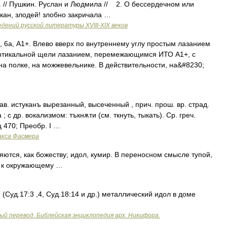
. // Пушкин. Руслан и Людмила // 2. О бессердечном или
ан, злодей! злобно закричала …
дений русской литературы ХVIII-ХIХ веков
 6а, А1+. Влево вверх по внутреннему углу простым лазанием
вертикальной щели лазанием, перемежающимся ИТО А1+, с
а полке, на можжевельнике. В действительности, на&#8230;
лав. истуканъ вырезанный, высеченный , прич. прош. вр. страд.
 ; с др. вокализмом: тъкнѫти (см. ткнуть, тыкать). Ср. греч.
ц 470; Преобр. I …
акса Фасмера
ся, как божеству; идол, кумир. В переносном смысле тупой,
й к окружающему …
(Суд.17:3 ,4, Суд.18:14 и др.) металлический идол в доме
ый перевод. Библейская энциклопедия арх. Никифора.