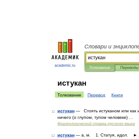
Словари и энциклоп
academic.ru
Толкования
Переводы
истукан
Толкование
Перевод
Книги
истукан
— Стоять истуканом или как и
11
ничего (о глупом, тупом человеке) …
Фразеологический словарь русского языка
истукан
— а, м. 1. Статуя, идол. ► 
12