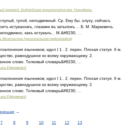
ый перевод. Библейская энциклопедия арх. Никифора.
глупый, тупой, неподвижный. Ср. Ему бы, олуху, сейчасъ
оитъ истуканомъ, глазами въ затылокъ.... Б. М. Маркевичъ.
неподвижно, какъ истуканъ... М.&#8230; …
ь Михельсона (оригинальная орфография)
поклонения язычников; идол I 1.. 2. перен. Плохая статуя. II м.
существо, равнодушное ко всему окружающему. 2.
анное слово. Толковый словарь&#8230; …
зыка Ефремовой
поклонения язычников; идол I 1.. 2. перен. Плохая статуя. II м.
существо, равнодушное ко всему окружающему. 2.
анное слово. Толковый словарь&#8230; …
зыка Ефремовой
дующая
→
7
8
9
10
11
12
13