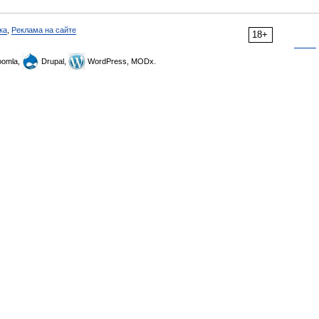
ка
,
Реклама на сайте
18+
omla,
Drupal,
WordPress, MODx.