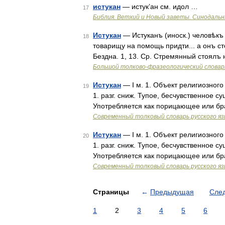
истукан
— истук’ан см. идол …
17
Библия. Ветхий и Новый заветы. Синодальн
Истукан
— Истуканъ (иноск.) человѣкъ 
18
товарищу на помощь придти... а онъ ст
Бездна. 1, 13. Ср. Стремянный стоялъ 
Большой толково-фразеологический словар
Истукан
— I м. 1. Объект религиозного 
19
1. разг. сниж. Тупое, бесчувственное 
Употребляется как порицающее или бр
Современный толковый словарь русского я
Истукан
— I м. 1. Объект религиозного 
20
1. разг. сниж. Тупое, бесчувственное 
Употребляется как порицающее или бр
Современный толковый словарь русского я
Страницы
←
Предыдущая
Сле
1
2
3
4
5
6