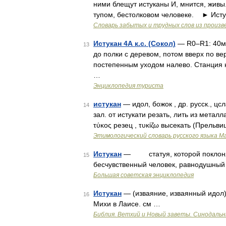
ними блещут истуканы И, мнится, живы
тупом, бестолковом человеке. ► Истук
Словарь забытых и трудных слов из произве
Истукан 4А к.с. (Сокол)
— R0–R1: 40м,
13
до полки с деревом, потом вверх по 
постепенным уходом налево. Станция н
…
Энциклопедия туриста
истукан
— идол, божок , др. русск., цс
14
зал. от истукати резать, лить из металла
τύκος резец , τυκίζω высекать (Прельви
Этимологический словарь русского языка М
Истукан
— статуя, которой поклоняют
15
бесчувственный человек, равнодушны
Большая советская энциклопедия
Истукан
— (изваяние, изваянный идол) 
16
Михи в Лаисе. см …
Библия. Ветхий и Новый заветы. Синодальн